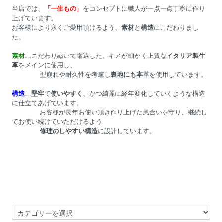
当店では、
「一生もの」
をコンセプトに職人が一点一点丁寧に作り
上げています。
お客様により永くご愛用頂けるよう、
素材
と
構造
にこだわりまし
た。
素材
…こだわりぬいて厳選した、キメが細かく上質な
イタリア製牛
革
をメインに使用し、
型崩れや耐久性を考慮し
裏地にも本革
を使用しています。
構造
…
堅牢
で
使いやすく
、かつ綺麗に経年変化していくような構造
に仕立てあげています。
お客様が長年お使い頂き作り上げた風合いを守り、継続し
てお使い続けていただけるよう
修理のしやすい構造
に設計しています。